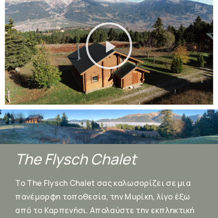
The Flysch Chalet
Το The Flysch Chalet σας καλωσορίζει σε μια
πανέμορφη τοποθεσία, την Μυρίκη, λίγο έξω
από το Καρπενήσι. Απολαύστε την εκπληκτική